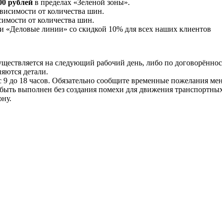
00 рублей
в пределах «Зеленой зоны».
висимости от количества шин.
симости от количества шин.
и «Деловые линии» со скидкой 10% для всех наших клиентов
осуществляется на следующий рабочий день, либо по договорённо
няются детали.
9 до 18 часов. Обязательно сообщите временные пожелания мене
 быть выполнен без создания помехи для движения транспортных
ону.