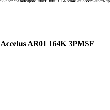
чивает сбалансированность шины. Высокая износостойкость про
0 Accelus AR01 164K 3PMSF