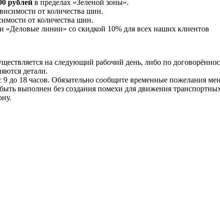
00 рублей
в пределах «Зеленой зоны».
висимости от количества шин.
симости от количества шин.
и «Деловые линии» со скидкой 10% для всех наших клиентов
осуществляется на следующий рабочий день, либо по договорённо
няются детали.
9 до 18 часов. Обязательно сообщите временные пожелания мене
 быть выполнен без создания помехи для движения транспортных
ону.