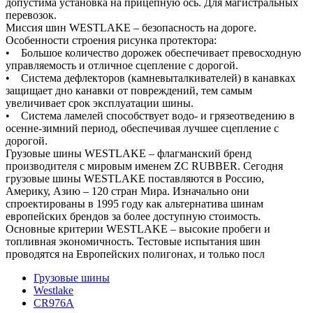
допустима установка на прицепную ось. Для магистральных
перевозок.
Миссия шин WESTLAKE – безопасность на дороге.
Особенности строения рисунка протектора:
• Большое количество дорожек обеспечивает превосходную
управляемость и отличное сцепление с дорогой.
• Система дефлекторов (камневыталкивателей) в канавках
защищает дно канавки от повреждений, тем самым
увеличивает срок эксплуатации шины.
• Система ламелей способствует водо- и грязеотведению в
осенне-зимний период, обеспечивая лучшее сцепление с
дорогой.
Грузовые шины WESTLAKE – флагманский бренд
производителя с мировым именем ZC RUBBER. Сегодня
грузовые шины WESTLAKE поставляются в Россию,
Америку, Азию – 120 стран Мира. Изначально они
спроектированы в 1995 году как альтернатива шинам
европейских брендов за более доступную стоимость.
Основные критерии WESTLAKE – высокие пробеги и
топливная экономичность. Тестовые испытания шин
проводятся на Европейских полигонах, и только посл
Грузовые шины
Westlake
CR976A