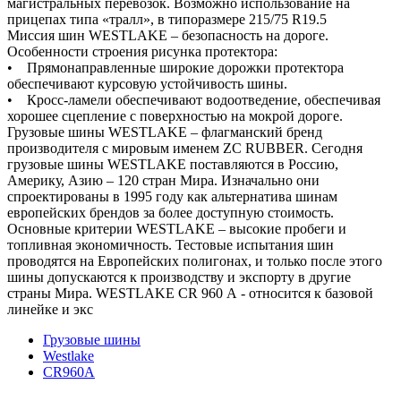
магистральных перевозок. Возможно использование на
прицепах типа «тралл», в типоразмере 215/75 R19.5
Миссия шин WESTLAKE – безопасность на дороге.
Особенности строения рисунка протектора:
• Прямонаправленные широкие дорожки протектора
обеспечивают курсовую устойчивость шины.
• Кросс-ламели обеспечивают водоотведение, обеспечивая
хорошее сцепление с поверхностью на мокрой дороге.
Грузовые шины WESTLAKE – флагманский бренд
производителя с мировым именем ZC RUBBER. Сегодня
грузовые шины WESTLAKE поставляются в Россию,
Америку, Азию – 120 стран Мира. Изначально они
спроектированы в 1995 году как альтернатива шинам
европейских брендов за более доступную стоимость.
Основные критерии WESTLAKE – высокие пробеги и
топливная экономичность. Тестовые испытания шин
проводятся на Европейских полигонах, и только после этого
шины допускаются к производству и экспорту в другие
страны Мира. WESTLAKE CR 960 А - относится к базовой
линейке и экс
Грузовые шины
Westlake
CR960A